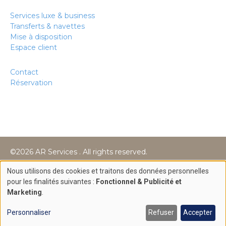
Services luxe & business
Transferts & navettes
Mise à disposition
Espace client
Contact
Réservation
©2026 AR Services . All rights reserved.
Création site internet par
Nous utilisons des cookies et traitons des données personnelles
Use
pour les finalités suivantes :
Fonctionnel & Publicité et
Marketing
.
of
personal
Personnaliser
Refuser
Accepter