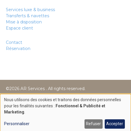
Services luxe & business
Transferts & navettes
Mise à disposition
Espace client
Contact
Réservation
©2026 AR Services . All rights reserved.
Création site internet par
Nous utilisons des cookies et traitons des données personnelles
Use
pour les finalités suivantes :
Fonctionnel & Publicité et
Marketing
.
of
personal
Personnaliser
Refuser
Accepter