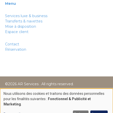
Menu
Services luxe & business
Transferts & navettes
Mise à disposition
Espace client
Contact
Réservation
©2026 AR Services . All rights reserved.
Création site internet par
Nous utilisons des cookies et traitons des données personnelles
Use
pour les finalités suivantes :
Fonctionnel & Publicité et
Marketing
.
of